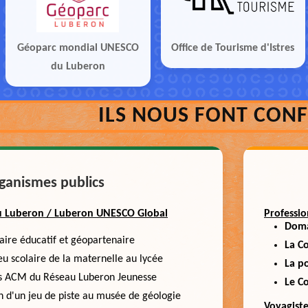
Géoparc mondial UNESCO
Office de Tourisme d'Istres
du Luberon
ILS NOUS FONT CON
ganismes publics
du Luberon / Luberon UNESCO Global
Professio
Doma
ire éducatif et géopartenaire
La Co
eu scolaire de la maternelle au lycée
La po
les ACM du Réseau Luberon Jeunesse
Le C
n d'un jeu de piste au musée de géologie
Voyagiste