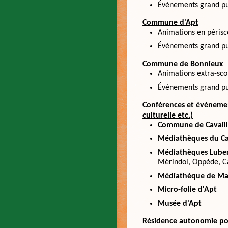
Événements grand pu
Commune d'Apt
Animations en périsc
Événements grand pu
Commune de Bonnieux
Animations extra-scol
Événements grand pu
Conférences et événemen
culturelle etc.)
Commune de Cavail
Médiathèques du C
Médiathèques Luber
Mérindol, Oppède, C
Médiathèque de M
Micro-folie d'Apt
Musée d'Apt
Résidence autonomie po