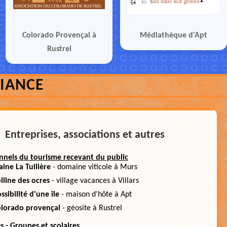
Colorado Provençal à
Médiathèque d'Apt
Rustrel
FIANCE
Entreprises, associations et autres
nnels du tourisme recevant du public
ine La Tuilière
- domaine viticole à Murs
lline des ocres
- village vacances à Villars
ssibilité d'une île
- maison d'hôte à Apt
olorado provençal
- géosite à Rustrel
s - Groupes et scolaires