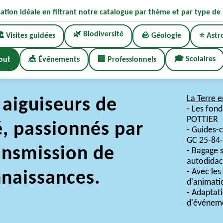
ation idéale en filtrant notre catalogue par thème et par type de 
🌿 Biodiversité
️ Visites guidées
🪨 Géologie
⭐ Astr
🎓 Scolaires
out
🎪 Événements
🏢 Professionnels
La Terre e
aiguiseurs de
- Les fon
POTTIER
é, passionnés par
- Guides-c
GC 25-84
ansmission de
- Bagage s
autodidac
- Avec le
naissances.
d'animati
- Adaptati
d'événeme