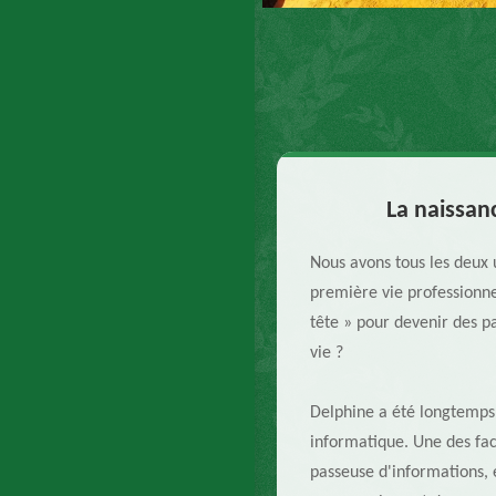
La naissanc
Nous avons tous les deux 
première vie professionne
tête » pour devenir des p
vie ?
Delphine a été longtemps
informatique. Une des fac
passeuse d'informations, 