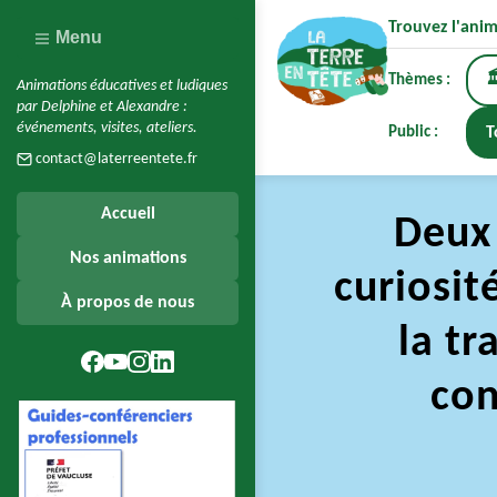
Trouvez l'anim
Menu

Thèmes :
Animations éducatives et ludiques
par Delphine et Alexandre :
événements, visites, ateliers.
Public :
T
contact@laterreentete.fr
Accueil
Deux 
Nos animations
curiosit
À propos de nous
la tr
con