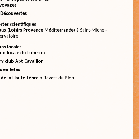
voyages
 Découvertes
ertes scientifiques
aux (Loisirs Provence Méditerranée)
à Saint-Michel-
ervatoire
ons locales
ion locale du Luberon
ry club Apt-Cavaillon
s en fêtes
 de la Haute-Lèbre
à Revest-du-Bion