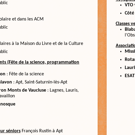
blic
VTO 
Côté
olaire et dans les ACM
Classes v
blic
Biab
l'Obs
aires à la Maison du Livre et de la Culture
Associati
Miss
blic
Rota
ts (Fête de la science, programmation
Lauri
lon
: Fête de la science
ESAT
alavon
: Apt, Saint-Saturnin-lès-Apt
on Monts de Vaucluse
: Lagnes, Lauris,
availlon
anosque
ur séniors
François Rustin à Apt