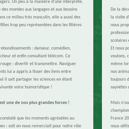
ers. Un peu à la manière d'une interprète,
e des mondes aux langages et aux besoins
De la déc
ns ce milieu très masculin, elle a aussi des
la visite 
filles trop peu représentées dans les filières
nous prop
profession
scolaires 
 rebondissements : danseur, comédien,
Et nous po
rcheur et enfin consultant télécom. Ce
voulons, 
 rouge : divertir et transmettre. Naviguer
même lors
ts lui a appris à tisser des liens entre
nos anima
nsi il sait partager les sciences en étant
toujours 
vivante voire humoristique !
saynètes 
st une de nos plus grandes forces !
Mais n'ou
champion 
s constaté que les moments agréables au
France 20
pes : soit on nous remerciait pour notre rôle
nous util