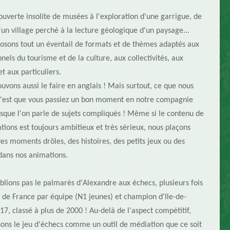
ouverte insolite de musées à l'exploration d'une garrigue, de
d'un village perché à la lecture géologique d'un paysage...
osons tout un éventail de formats et de thèmes adaptés aux
nels du tourisme et de la culture, aux collectivités, aux
et aux particuliers.
uvons aussi le faire en anglais ! Mais surtout, ce que nous
c'est que vous passiez un bon moment en notre compagnie
que l'on parle de sujets compliqués ! Même si le contenu de
tions est toujours ambitieux et très sérieux, nous plaçons
des moments drôles, des histoires, des petits jeux ou des
dans nos animations.
blions pas le palmarès d'Alexandre aux échecs, plusieurs fois
de France par équipe (N1 jeunes) et champion d'Ile-de-
17, classé à plus de 2000 ! Au-delà de l'aspect compétitif,
isons le jeu d'échecs comme un outil de médiation que ce soit